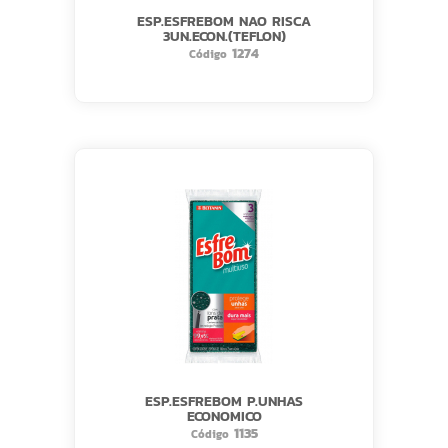
ESP.ESFREBOM NAO RISCA
3UN.ECON.(TEFLON)
1274
Código
ESP.ESFREBOM P.UNHAS
ECONOMICO
1135
Código