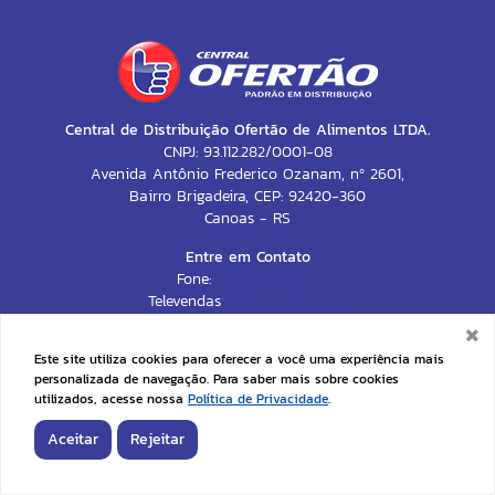
Central de Distribuição Ofertão de Alimentos LTDA.
CNPJ: 93.112.282/0001-08
Avenida Antônio Frederico Ozanam, nº 2601,
Bairro Brigadeira, CEP: 92420-360
Canoas - RS
Entre em Contato
Fone:
(51) 3349-2100
Televendas
(51) 98039-0090
CONTATO@CENTRALOFERTAO.COM.BR
Este site utiliza cookies para oferecer a você uma experiência mais
personalizada de navegação. Para saber mais sobre cookies
utilizados, acesse nossa
Política de Privacidade
.
DESENVOLVIDO POR
Aceitar
Rejeitar
Venda sujeita à disponibilidade de estoque no dia da entrega. Em caso de falta de algum
produto, este não será entregue e o valor correspondente não será cobrado.